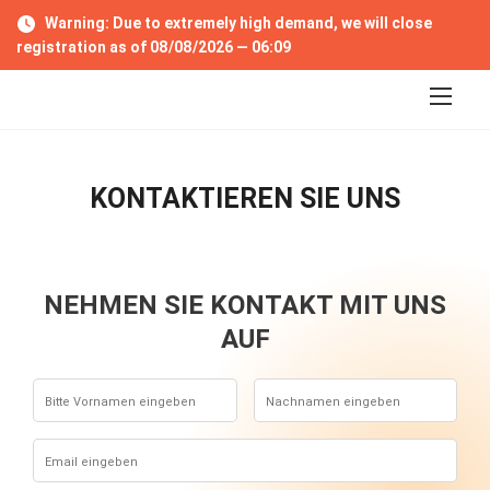
S
Warning: Due to extremely high demand, we will close
k
registration as of 08/08/2026 —
06:09
i
p
t
o
c
o
n
KONTAKTIEREN SIE UNS
t
e
n
t
NEHMEN SIE KONTAKT MIT UNS
AUF