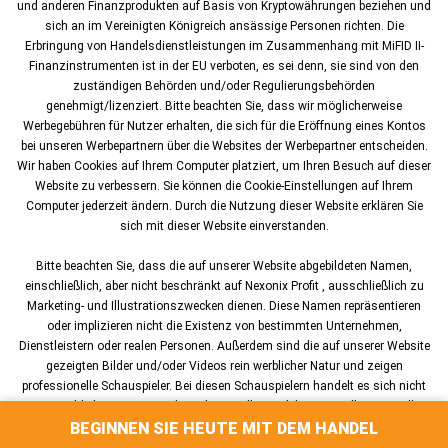
und anderen Finanzprodukten auf Basis von Kryptowährungen beziehen und
sich an im Vereinigten Königreich ansässige Personen richten. Die
Erbringung von Handelsdienstleistungen im Zusammenhang mit MiFID II-
Finanzinstrumenten ist in der EU verboten, es sei denn, sie sind von den
zuständigen Behörden und/oder Regulierungsbehörden
genehmigt/lizenziert. Bitte beachten Sie, dass wir möglicherweise
Werbegebühren für Nutzer erhalten, die sich für die Eröffnung eines Kontos
bei unseren Werbepartnern über die Websites der Werbepartner entscheiden.
Wir haben Cookies auf Ihrem Computer platziert, um Ihren Besuch auf dieser
Website zu verbessern. Sie können die Cookie-Einstellungen auf Ihrem
Computer jederzeit ändern. Durch die Nutzung dieser Website erklären Sie
sich mit dieser Website einverstanden.
Bitte beachten Sie, dass die auf unserer Website abgebildeten Namen,
einschließlich, aber nicht beschränkt auf Nexonix Profit , ausschließlich zu
Marketing- und Illustrationszwecken dienen. Diese Namen repräsentieren
oder implizieren nicht die Existenz von bestimmten Unternehmen,
Dienstleistern oder realen Personen. Außerdem sind die auf unserer Website
gezeigten Bilder und/oder Videos rein werblicher Natur und zeigen
professionelle Schauspieler. Bei diesen Schauspielern handelt es sich nicht
um tatsächliche Nutzer, Kunden oder Händler, und ihre Darstellungen sollten
BEGINNEN SIE HEUTE MIT DEM HANDEL
nicht als Befürwortungen oder Darstellungen realer Erfahrungen interpretiert
werden. Alle Inhalte dienen ausschließlich der Veranschaulichung und