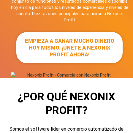
conjunto de funciones y resultados comerciales disponible
hoy en día para todos los niveles de experiencia y niveles de
cuenta. Diez razones principales para unirse a Nexonix
Profit
EMPIEZA A GANAR MUCHO DINERO
HOY MISMO. ¡ÚNETE A NEXONIX
PROFIT AHORA!
¿POR QUÉ NEXONIX
PROFIT?
Somos el software líder en comercio automatizado de