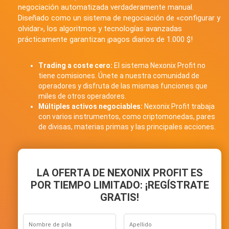
negociación automatizada verdaderamente manual.
Diseñado como un sistema de negociación de «configurar y
olvidar», los algoritmos y tecnologías avanzadas
prácticamente garantizan ¡pagos diarios de 1.000 $!
Trading a coste cero:
El sistema Nexonix Profit no
tiene comisiones. Únete a nuestra comunidad de
operadores y disfruta de las mismas funciones que
miles de otros operadores.
Múltiples activos negociables:
Nexonix Profit trabaja
con varios instrumentos, como criptomonedas, pares
de divisas, materias primas y las principales acciones.
LA OFERTA DE NEXONIX PROFIT ES
POR TIEMPO LIMITADO: ¡REGÍSTRATE
GRATIS!