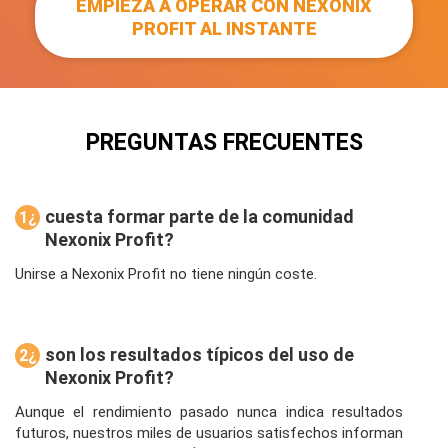
EMPIEZA A OPERAR CON NEXONIX
PROFIT AL INSTANTE
PREGUNTAS FRECUENTES
cuesta formar parte de la comunidad
1¿
Nexonix Profit?
Cu
ánt
Unirse a Nexonix Profit no tiene ningún coste.
o
son los resultados típicos del uso de
2¿
Nexonix Profit?
Cu
ále
Aunque el rendimiento pasado nunca indica resultados
s
futuros, nuestros miles de usuarios satisfechos informan