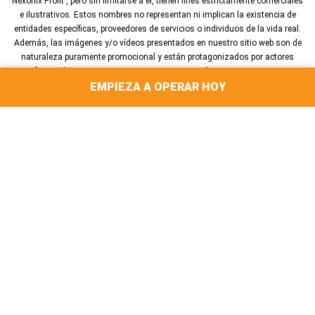
Nexonix Profit , pero sin limitarse a él, tienen fines estrictamente comerciales
e ilustrativos. Estos nombres no representan ni implican la existencia de
entidades específicas, proveedores de servicios o individuos de la vida real.
Además, las imágenes y/o vídeos presentados en nuestro sitio web son de
naturaleza puramente promocional y están protagonizados por actores
profesionales. Estos actores no son usuarios, clientes o comerciantes
EMPIEZA A OPERAR HOY
reales, y sus representaciones no deben interpretarse como avales o
representaciones de experiencias de la vida real. Todo el contenido está
destinado únicamente a fines ilustrativos y no debe interpretarse como un
hecho o como la formación de cualquier relación jurídicamente vinculante.
English
(
Inglés
)
Italiano
Nederlands
(
Holandés
)
Français
(
Francés
)
Deutsch
(
Alemán
)
Norsk bokmål
(
Bokmål
)
Español
Svenska
(
Sueco
)
Austria
Canada
Luxembourg
Singapore
Swiss German
日本語
(
Japonés
)