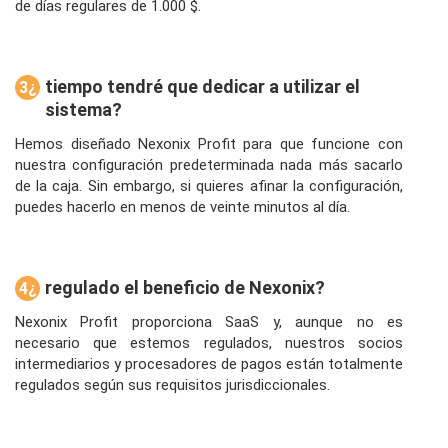
de días regulares de 1.000 $.
tiempo tendré que dedicar a utilizar el
3¿
sistema?
Cu
ánt
Hemos diseñado Nexonix Profit para que funcione con
o
nuestra configuración predeterminada nada más sacarlo
de la caja. Sin embargo, si quieres afinar la configuración,
puedes hacerlo en menos de veinte minutos al día.
regulado el beneficio de Nexonix?
4¿
Est
Nexonix Profit proporciona SaaS y, aunque no es
á
necesario que estemos regulados, nuestros socios
intermediarios y procesadores de pagos están totalmente
regulados según sus requisitos jurisdiccionales.