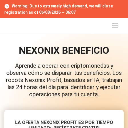
S
Warning: Due to extremely high demand, we will close
a
registration as of 06/08/2026 —
06:06
l
t
a
r
a
l
NEXONIX BENEFICIO
c
o
n
Aprende a operar con criptomonedas y
t
e
observa cómo se disparan tus beneficios. Los
n
robots Nexonix Profit, basados en IA, trabajan
i
las 24 horas del día para identificar y ejecutar
d
operaciones para tu cuenta.
o
LA OFERTA NEXONIX PROFIT ES POR TIEMPO
LIMITADO: ¡REGÍSTRATE GRATIS!