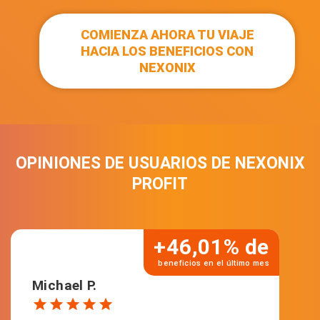
COMIENZA AHORA TU VIAJE
HACIA LOS BENEFICIOS CON
NEXONIX
OPINIONES DE USUARIOS DE NEXONIX
PROFIT
+46,01% de
beneficios en el último mes
Michael P.