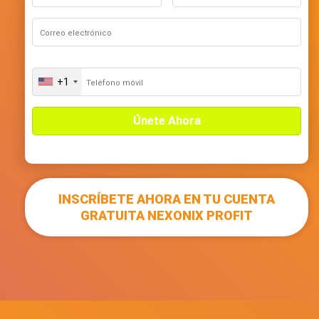
+1
U
n
i
t
e
d
S
t
INSCRÍBETE AHORA EN TU CUENTA
a
t
GRATUITA NEXONIX PROFIT
e
s
+
1