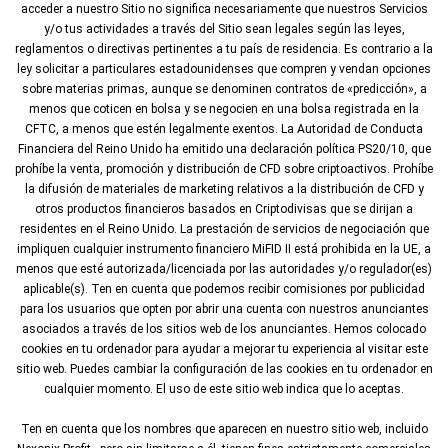
acceder a nuestro Sitio no significa necesariamente que nuestros Servicios
y/o tus actividades a través del Sitio sean legales según las leyes,
reglamentos o directivas pertinentes a tu país de residencia. Es contrario a la
ley solicitar a particulares estadounidenses que compren y vendan opciones
sobre materias primas, aunque se denominen contratos de «predicción», a
menos que coticen en bolsa y se negocien en una bolsa registrada en la
CFTC, a menos que estén legalmente exentos. La Autoridad de Conducta
Financiera del Reino Unido ha emitido una declaración política PS20/10, que
prohíbe la venta, promoción y distribución de CFD sobre criptoactivos. Prohíbe
la difusión de materiales de marketing relativos a la distribución de CFD y
otros productos financieros basados en Criptodivisas que se dirijan a
residentes en el Reino Unido. La prestación de servicios de negociación que
impliquen cualquier instrumento financiero MiFID II está prohibida en la UE, a
menos que esté autorizada/licenciada por las autoridades y/o regulador(es)
aplicable(s). Ten en cuenta que podemos recibir comisiones por publicidad
para los usuarios que opten por abrir una cuenta con nuestros anunciantes
asociados a través de los sitios web de los anunciantes. Hemos colocado
cookies en tu ordenador para ayudar a mejorar tu experiencia al visitar este
sitio web. Puedes cambiar la configuración de las cookies en tu ordenador en
cualquier momento. El uso de este sitio web indica que lo aceptas.
Ten en cuenta que los nombres que aparecen en nuestro sitio web, incluido