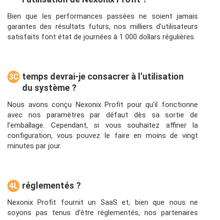
uel
s
Bien que les performances passées ne soient jamais
garantes des résultats futurs, nos milliers d’utilisateurs
satisfaits font état de journées à 1 000 dollars régulières.
temps devrai-je consacrer à l’utilisation
3C
du système ?
om
bie
Nous avons conçu Nexonix Profit pour qu’il fonctionne
n
avec nos paramètres par défaut dès sa sortie de
l’emballage. Cependant, si vous souhaitez affiner la
de
configuration, vous pouvez le faire en moins de vingt
minutes par jour.
réglementés ?
4L
es
Nexonix Profit fournit un SaaS et, bien que nous ne
bé
soyons pas tenus d’être réglementés, nos partenaires