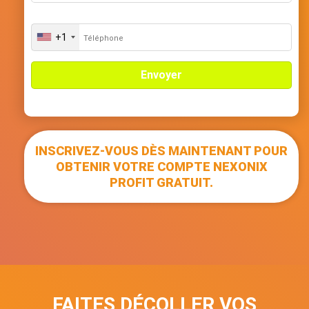
+1
U
n
i
t
e
d
S
t
INSCRIVEZ-VOUS DÈS MAINTENANT POUR
a
t
OBTENIR VOTRE COMPTE NEXONIX
e
PROFIT GRATUIT.
s
+
1
FAITES DÉCOLLER VOS