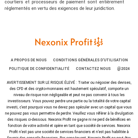
néf
courtiers et processeurs de paiement sont entièrement
réglementés en vertu des exigences de leur juridiction.
ic
es
de
Ne
xo
nix
so
A PROPOS DE NOUS
CONDITIONS GÉNÉRALES D’UTILISATION
nt-
@
POLITIQUE DE CONFIDENTIALITÉ
CONTACTEZ NOUS
2024
ils
AVERTISSEMENT SUR LE RISQUE ÉLEVÉ : Traiter ou négocier des devises,
des CFD et des crypto-monnaies est hautement spéculatif, comporte un
niveau de risque non négligeable et peut ne pas convenir à tous les
investisseurs. Vous pouvez perdre une partie ou la totalité de votre capital
investi, c’est pourquoi vous ne devez pas spéculer avec un capital que vous
ne pouvez pas vous permettre de perdre. Veuillez vous référer à la divulgation
des risques ci-dessous. Nexonix Profit ne gagne ni ne perd de bénéfices en
fonction de votre activité et opère en tant que société de services. Nexonix
Profit n’est pas une société de services financiers et n’est pas habilitée à
fournir des conseils financiers. Par conséquent, Nexonix Profit ne peut être