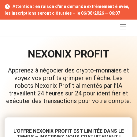
S
Attention : en raison d'une demande extrêmement élevée,
k
les inscriptions seront clôturées – le 06/08/2026 —
06:06
i
p
t
o
c
o
NEXONIX PROFIT
n
t
e
Apprenez à négocier des crypto-monnaies et
n
t
voyez vos profits grimper en flèche. Les
robots Nexonix Profit alimentés par l’IA
travaillent 24 heures sur 24 pour identifier et
exécuter des transactions pour votre compte.
L’OFFRE NEXONIX PROFIT EST LIMITÉE DANS LE
TEMPS – INSCRIVEZ-VOUS GRATUITEMENT !