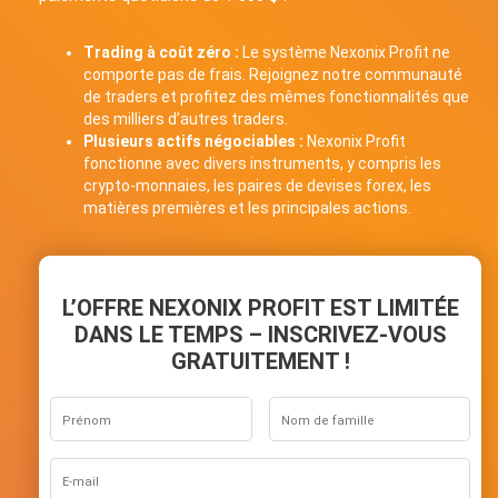
Trading à coût zéro :
Le système Nexonix Profit ne
comporte pas de frais. Rejoignez notre communauté
de traders et profitez des mêmes fonctionnalités que
des milliers d’autres traders.
Plusieurs actifs négociables :
Nexonix Profit
fonctionne avec divers instruments, y compris les
crypto-monnaies, les paires de devises forex, les
matières premières et les principales actions.
L’OFFRE NEXONIX PROFIT EST LIMITÉE
DANS LE TEMPS – INSCRIVEZ-VOUS
GRATUITEMENT !